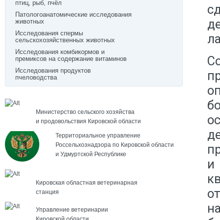
птиц, рыб, пчёл
с
Патологоанатомические исследования
д
животных
Исследования спермы
л
сельскохозяйственных животных
Исследования комбикормов и
С
премиксов на содержание витаминов
Исследования продуктов
п
пчеловодства
о
б
Министерство сельского хозяйства
о
и продовольствия Кировской области
д
Территориальное управление
Россельхознадзора по Кировской области
п
и Удмуртской Республике
и
к
Кировская областная ветеринарная
о
станция
н
Управление ветеринарии
Кировской области